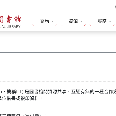
:::
查詢
資源
服務
rary loan，簡稱ILL) 是圖書館間資源共享、互通有無
單位借書或複印資料。
有二種管道（須付費）：