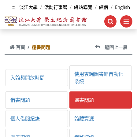
跳到主要內容
:::
淡江大學
活動行事曆
網站導覽
續借
English
首頁
還書問題
返回上一層
使用雲端圖書館自動化
入館與開放時間
系統
借書問題
還書問題
個人借閱紀錄
館藏資源