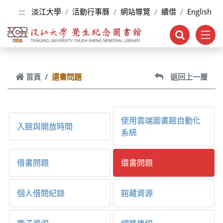
跳到主要內容
:::
淡江大學
活動行事曆
網站導覽
續借
English
首頁
還書問題
返回上一層
使用雲端圖書館自動化
入館與開放時間
系統
借書問題
還書問題
個人借閱紀錄
館藏資源