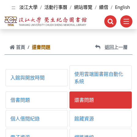
跳到主要內容
:::
淡江大學
活動行事曆
網站導覽
續借
English
首頁
還書問題
返回上一層
使用雲端圖書館自動化
入館與開放時間
系統
借書問題
還書問題
個人借閱紀錄
館藏資源