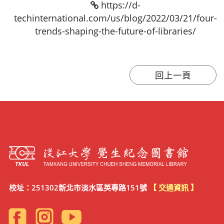
https://d-
techinternational.com/us/blog/2022/03/21/four-
trends-shaping-the-future-of-libraries/
校址：251302新北市淡水區英專路151號
【 交通資訊 】