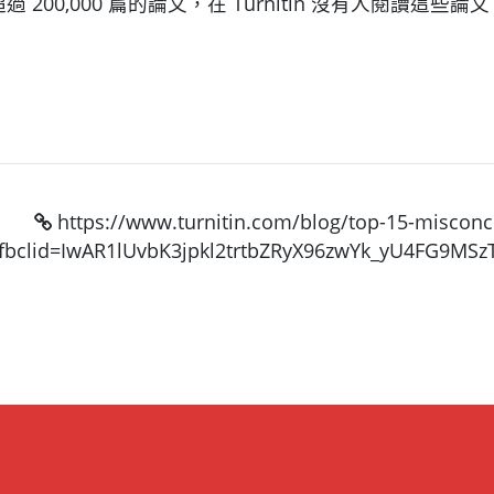
收到超過 200,000 篇的論文，在 Turnitin 沒有人閱
https://www.turnitin.com/blog/top-15-misconce
fbclid=IwAR1lUvbK3jpkl2trtbZRyX96zwYk_yU4FG9M