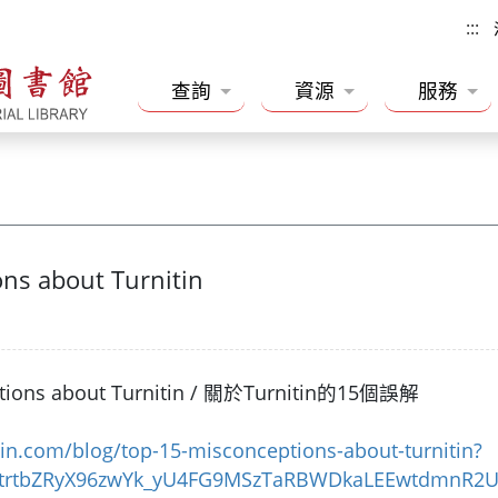
:::
查詢
資源
服務
ns about Turnitin
ions about Turnitin / 關於Turnitin的15個誤解
tin.com/blog/top-15-misconceptions-about-turnitin?
l2trtbZRyX96zwYk_yU4FG9MSzTaRBWDkaLEEwtdmnR2U