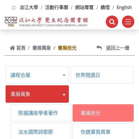
跳到主要內容
:::
淡江大學
活動行事曆
網站導覽
續借
English
首頁
書展萬象
書展拾光
返回上一層
課程合展
世界閱讀日
書展萬象
熊貓講座學者著作
書展拾光
淡水國際詩歌節
你選書我買單