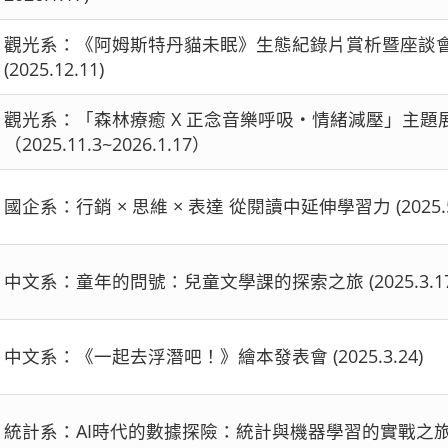
觀光系：《阿姆斯特丹貓未眠》生態紀錄片賞析暨座談
(2025.12.11)
觀光系：「森林療癒 X 正念音樂呼吸・情緒減壓」主
（2025.11.3~2026.1.17）
國企系：行銷 × 思維 × 表達 從閱讀中延伸學習力 (2025.5.20
中文系：童年的問號：兒童文學課的探索之旅 (2025.3.17 ~
中文系：《一起去浮潛吧！》繪本發表會 (2025.3.24)
統計系：AI時代的數據探險：統計與機器學習的實戰之旅(2024.1