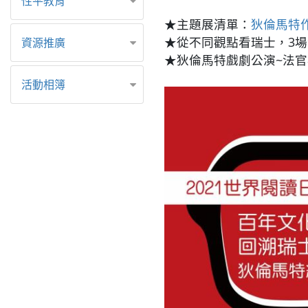
性平教育
★主題展清單：
狄倫馬特
★從不同觀點看瑞士，3
資源推廣
★狄倫馬特戲劇公演~法官與劊子手(
活動相簿