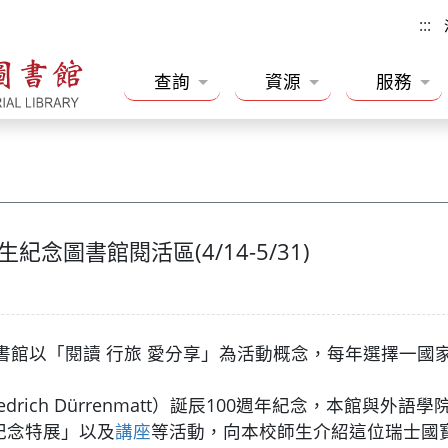
:::
查詢
資源
服務
紀念圖書館閱活區(4/14-5/31)
圖書館以「閱讀 行旅 愛分享」為活動概念，每年選擇一國家
edrich Dürrenmatt）誕辰100週年紀念，本館與外語
紀念特展」以及
講座
等活動，向本校師生介紹這位瑞士國